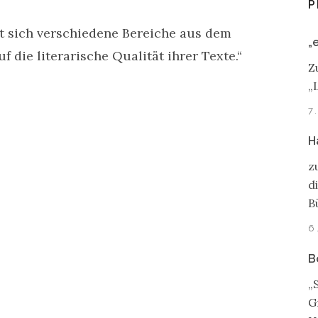
P
t sich verschiedene Bereiche aus dem
„
 die literarische Qualität ihrer Texte.“
Z
„
7
H
z
d
B
6
B
„
G