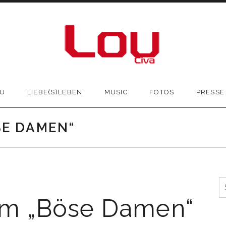
OU
LIEBE(S)LEBEN
MUSIC
FOTOS
PRESSE
E DAMEN“
S
n
m „Böse Damen“