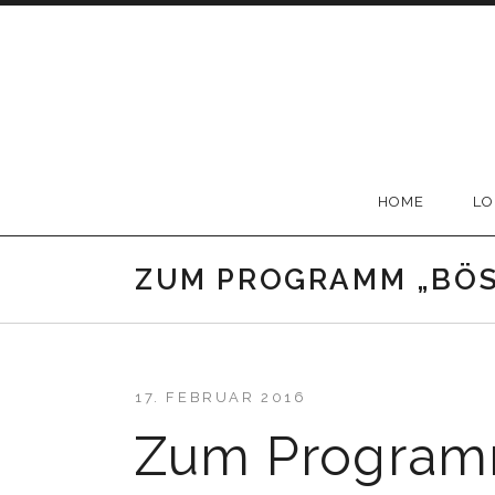
Skip
to
content
LouCiva
HOME
L
ZUM PROGRAMM „BÖS
17. FEBRUAR 2016
Zum Program