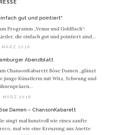
RESSE
einfach gut und pointiert“
um Programm „Venus und Goldfisch“:
Lieder, die einfach gut und pointiert sind…
. MÄRZ 2016
amburger Abendblatt
um ChansonKabarett Böse Damen „glänzt
ie junge Künstlerin mit Witz, Schwung und
ühnenpräsen…
. MÄRZ 2016
öse Damen – ChansonKabarett
Sie singt mal kunstvoll wie eines sanfte
reco, mal wie eine Kreuzung aus Anette