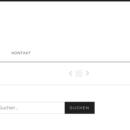
KONTAKT
Previous Beitr
Back
Next Beit
uchen
ach: