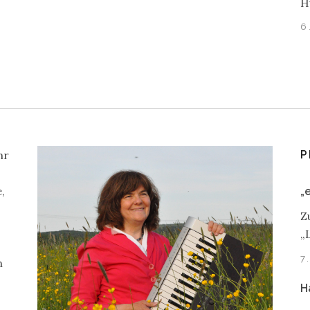
H
6
hr
P
,
„
Z
„
7
n
H