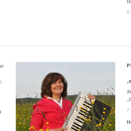
H
6
hr
P
,
„
Z
„
7
n
H