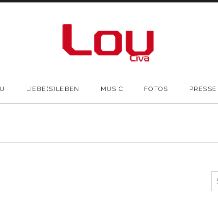
OU
LIEBE(S)LEBEN
MUSIC
FOTOS
PRESSE
S
n