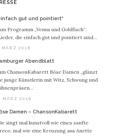
RESSE
einfach gut und pointiert“
um Programm „Venus und Goldfisch“:
Lieder, die einfach gut und pointiert sind…
. MÄRZ 2016
amburger Abendblatt
um ChansonKabarett Böse Damen „glänzt
ie junge Künstlerin mit Witz, Schwung und
ühnenpräsen…
. MÄRZ 2016
öse Damen – ChansonKabarett
Sie singt mal kunstvoll wie eines sanfte
reco, mal wie eine Kreuzung aus Anette